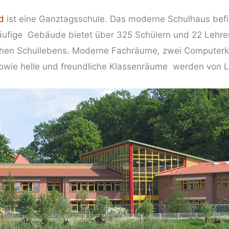
d
ist eine Ganztagsschule. Das moderne Schulhaus befin
läufige Gebäude bietet über 325 Schülern und 22 Leh
hen Schullebens. Moderne Fachräume, zwei Computerkab
sowie helle und freundliche Klassenräume werden von L