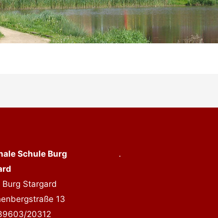
nale Schule Burg
.
ard
 Burg Stargard
henbergstraße 13
039603/20312