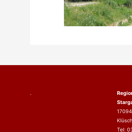
.
Regio
Starg
17094
Klüsc
Tel: 