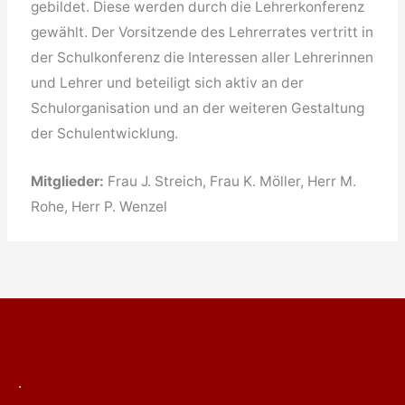
gebildet. Diese werden durch die Lehrerkonferenz
gewählt. Der Vorsitzende des Lehrerrates vertritt in
der Schulkonferenz die Interessen aller Lehrerinnen
und Lehrer und beteiligt sich aktiv an der
Schulorganisation und an der weiteren Gestaltung
der Schulentwicklung.
Mitglieder:
Frau J. Streich, Frau K. Möller, Herr M.
Rohe, Herr P. Wenzel
.