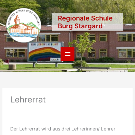
Zum
Inhalt
Regionale Schule
springen
Burg Stargard
Hauptmenü
Lehrerrat
Der Lehrerrat wird aus drei Lehrerinnen/ Lehrer