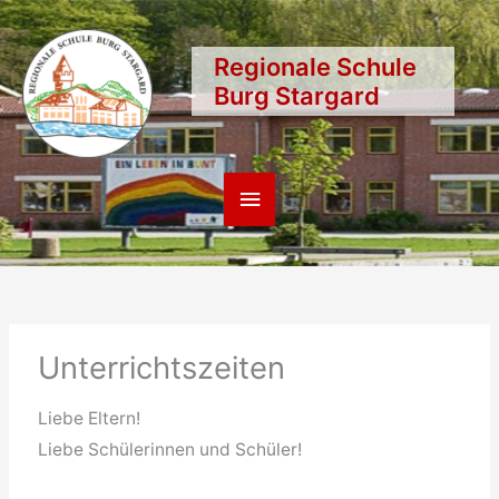
Zum
Inhalt
Regionale Schule
springen
Burg Stargard
Hauptmenü
Unterrichtszeiten
Liebe Eltern!
Liebe Schülerinnen und Schüler!